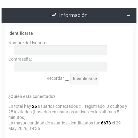
Información
Identificarse
Nombre de Usuario:
Contraseña:
Recordar
¿Quién está conectado?
En total hay
26
usuarios conectados :: 1 registrado, 0 ocultos y
25 invitados (basados en usuarios activos en los últimos 5
minutos)
La mayor cantidad de usuarios identificados fue
6673
el 29
May 2026, 14:36