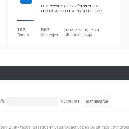
Los mensajes de los foros que se
encontraban cerrados desde hace…
182
567
02 Mar 2016, 16:20
Último mensaje
Temas
Mensajes
eña:
Recordar
tos y 25 invitados (basados en usuarios activos en los últimos 5 minutos