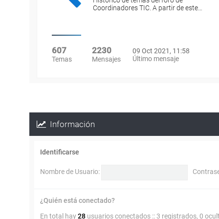
Histórico de temas del foro de
Coordinadores TIC. A partir de este…
607
2230
09 Oct 2021, 11:58
Último mensaje
Temas
Mensajes
Información
Identificarse
Nombre de Usuario:
Contras
¿Quién está conectado?
En total hay
28
usuarios conectados :: 3 registrados, 0 ocul