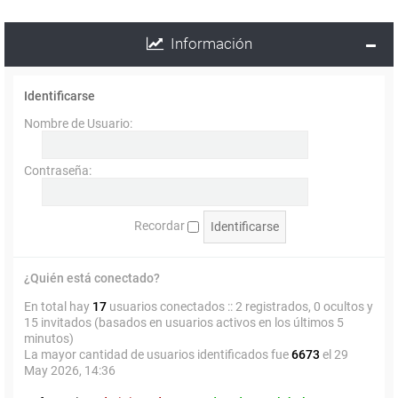
Información
Identificarse
Nombre de Usuario:
Contraseña:
Recordar
¿Quién está conectado?
En total hay
17
usuarios conectados :: 2 registrados, 0 ocultos y
15 invitados (basados en usuarios activos en los últimos 5
minutos)
La mayor cantidad de usuarios identificados fue
6673
el 29
May 2026, 14:36