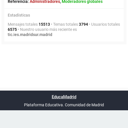
Referencia:
Administradores
,
Moderadores globales
Estadísticas
Mensajes totales
15513
• Temas totales
3794
• Usuarios totales
6575
• Nuestro usuario más reciente es
tic.ies.madridsur.madrid
Powered by
phpBB
™
Índice general
Todos los horarios
Privacidad
Borrar cookies
Condiciones
Contáctanos
EducaMadrid
Traducción al español por
phpBB España
-
son
UTC+02:00
Plataforma Educativa. Comunidad de Madrid
-
Ayuda
(en ventana nueva)
Certificación
Buzó
de
anóni