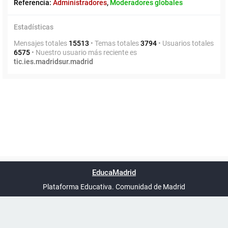
Referencia:
Administradores
,
Moderadores globales
Estadísticas
Mensajes totales
15513
• Temas totales
3794
• Usuarios totales
6575
• Nuestro usuario más reciente es
tic.ies.madridsur.madrid
Powered by
phpBB
™
Índice general
Todos los horarios
Privacidad
Borrar cookies
Condiciones
Contáctanos
EducaMadrid
Traducción al español por
phpBB España
-
son
UTC+02:00
Plataforma Educativa. Comunidad de Madrid
-
Ayuda
(en ventana nueva)
Certificación
Buzó
de
anóni