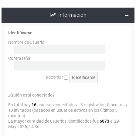
Información
Identificarse
Nombre de Usuario:
Contraseña:
Recordar
¿Quién está conectado?
En total hay
16
usuarios conectados :: 3 registrados, 0 ocultos y
13 invitados (basados en usuarios activos en los últimos 5
minutos)
La mayor cantidad de usuarios identificados fue
6673
el 29
May 2026, 14:36