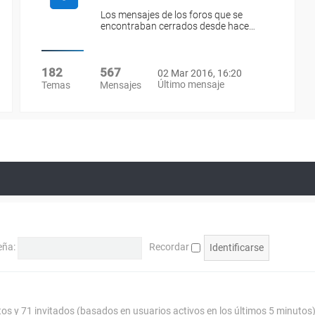
Los mensajes de los foros que se
encontraban cerrados desde hace…
182
567
02 Mar 2016, 16:20
Último mensaje
Temas
Mensajes
eña:
Recordar
tos y 71 invitados (basados en usuarios activos en los últimos 5 minutos