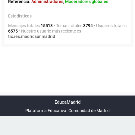
Referencia:
Administradores
,
Moderadores globales
Estadísticas
Mensajes totales
15513
• Temas totales
3794
• Usuarios totales
6575
• Nuestro usuario más reciente es
tic.ies.madridsur.madrid
Powered by
phpBB
™
Índice general
Todos los horarios
Privacidad
Borrar cookies
Condiciones
Contáctanos
EducaMadrid
Traducción al español por
phpBB España
-
son
UTC+02:00
Plataforma Educativa. Comunidad de Madrid
-
Ayuda
(en ventana nueva)
Certificación
Buzó
de
anóni