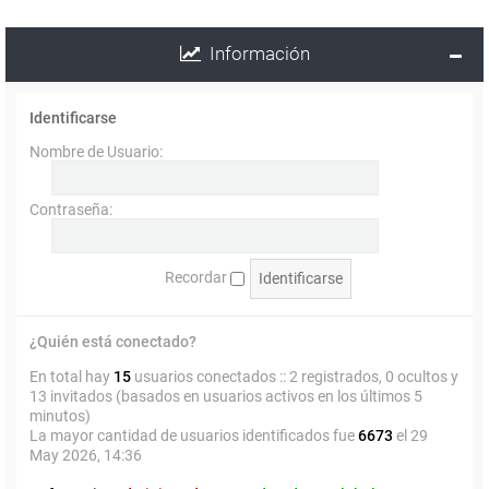
Información
Identificarse
Nombre de Usuario:
Contraseña:
Recordar
¿Quién está conectado?
En total hay
15
usuarios conectados :: 2 registrados, 0 ocultos y
13 invitados (basados en usuarios activos en los últimos 5
minutos)
La mayor cantidad de usuarios identificados fue
6673
el 29
May 2026, 14:36