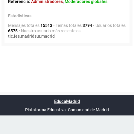
Referencia:
Administradores
,
Moderadores globales
Estadísticas
Mensajes totales
15513
• Temas totales
3794
• Usuarios totales
6575
• Nuestro usuario más reciente es
tic.ies.madridsur.madrid
Powered by
phpBB
™
Índice general
Todos los horarios
Privacidad
Borrar cookies
Condiciones
Contáctanos
EducaMadrid
Traducción al español por
phpBB España
-
son
UTC+02:00
Plataforma Educativa. Comunidad de Madrid
-
Ayuda
(en ventana nueva)
Certificación
Buzó
de
anóni