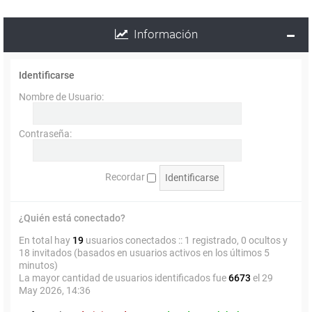
Información
Identificarse
Nombre de Usuario:
Contraseña:
Recordar
¿Quién está conectado?
En total hay
19
usuarios conectados :: 1 registrado, 0 ocultos y
18 invitados (basados en usuarios activos en los últimos 5
minutos)
La mayor cantidad de usuarios identificados fue
6673
el 29
May 2026, 14:36