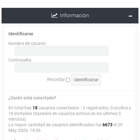
Información
Identificarse
Nombre de Usuario:
Contraseña:
Recordar
¿Quién está conectado?
En total hay
18
usuarios conectados :: 2 registrados, 0 ocultos y
16 invitados (basados en usuarios activos en los últimos 5
minutos)
La mayor cantidad de usuarios identificados fue
6673
el 29
May 2026, 14:36