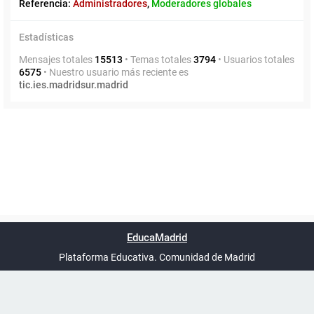
Referencia:
Administradores
,
Moderadores globales
Estadísticas
Mensajes totales
15513
• Temas totales
3794
• Usuarios totales
6575
• Nuestro usuario más reciente es
tic.ies.madridsur.madrid
Powered by
phpBB
™
Índice general
Todos los horarios
Privacidad
Borrar cookies
Condiciones
Contáctanos
EducaMadrid
Traducción al español por
phpBB España
-
son
UTC+02:00
Plataforma Educativa. Comunidad de Madrid
-
Ayuda
(en ventana nueva)
Certificación
Buzó
de
anóni