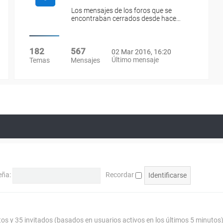
Los mensajes de los foros que se
encontraban cerrados desde hace…
182
567
02 Mar 2016, 16:20
Último mensaje
Temas
Mensajes
eña:
Recordar
tos y 35 invitados (basados en usuarios activos en los últimos 5 minutos