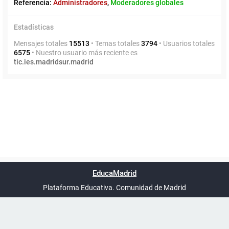
Referencia:
Administradores
,
Moderadores globales
Estadísticas
Mensajes totales
15513
• Temas totales
3794
• Usuarios totales
6575
• Nuestro usuario más reciente es
tic.ies.madridsur.madrid
Powered by
phpBB
™
Índice general
Todos los horarios
Privacidad
Borrar cookies
Condiciones
Contáctanos
EducaMadrid
Traducción al español por
phpBB España
-
son
UTC+02:00
Plataforma Educativa. Comunidad de Madrid
-
Ayuda
(en ventana nueva)
Certificación
Buzó
de
anóni