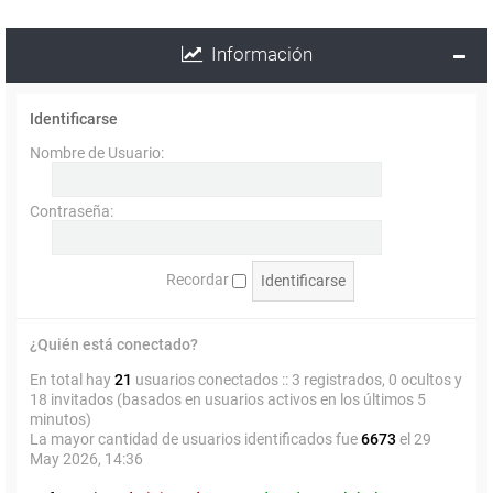
Información
Identificarse
Nombre de Usuario:
Contraseña:
Recordar
¿Quién está conectado?
En total hay
21
usuarios conectados :: 3 registrados, 0 ocultos y
18 invitados (basados en usuarios activos en los últimos 5
minutos)
La mayor cantidad de usuarios identificados fue
6673
el 29
May 2026, 14:36