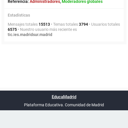
Referencia:
Administradores
,
Moderadores globales
Estadísticas
Mensajes totales
15513
• Temas totales
3794
• Usuarios totales
6575
• Nuestro usuario más reciente es
tic.ies.madridsur.madrid
Powered by
phpBB
™
Índice general
Todos los horarios
Privacidad
Borrar cookies
Condiciones
Contáctanos
EducaMadrid
Traducción al español por
phpBB España
-
son
UTC+02:00
Plataforma Educativa. Comunidad de Madrid
-
Ayuda
(en ventana nueva)
Certificación
Buzó
de
anóni