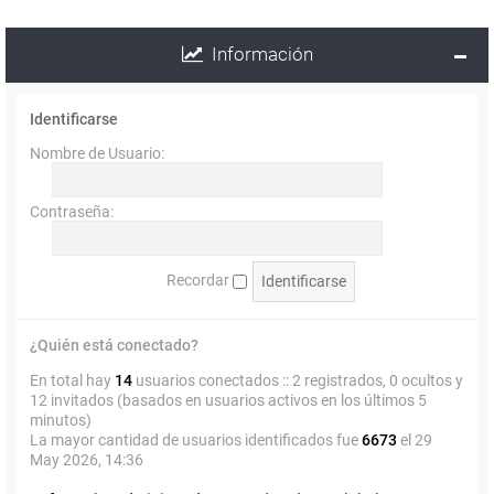
Información
Identificarse
Nombre de Usuario:
Contraseña:
Recordar
¿Quién está conectado?
En total hay
14
usuarios conectados :: 2 registrados, 0 ocultos y
12 invitados (basados en usuarios activos en los últimos 5
minutos)
La mayor cantidad de usuarios identificados fue
6673
el 29
May 2026, 14:36