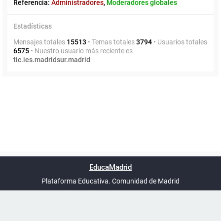
Referencia:
Administradores
,
Moderadores globales
Estadísticas
Mensajes totales
15513
• Temas totales
3794
• Usuarios totales
6575
• Nuestro usuario más reciente es
tic.ies.madridsur.madrid
Powered by
phpBB
™
Índice general
Todos los horarios
Privacidad
Borrar cookies
Condiciones
Contáctanos
EducaMadrid
Traducción al español por
phpBB España
-
son
UTC+02:00
Plataforma Educativa. Comunidad de Madrid
-
Ayuda
(en ventana nueva)
Certificación
Buzó
de
anóni