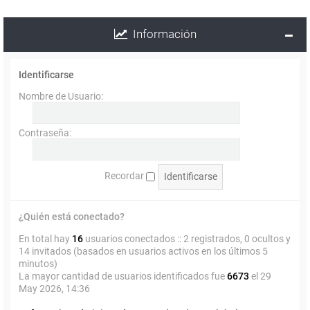
Información
Identificarse
Nombre de Usuario:
Contraseña:
Recordar
¿Quién está conectado?
En total hay
16
usuarios conectados :: 2 registrados, 0 ocultos y
14 invitados (basados en usuarios activos en los últimos 5
minutos)
La mayor cantidad de usuarios identificados fue
6673
el 29
May 2026, 14:36