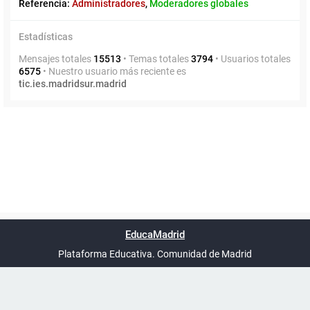
Referencia:
Administradores
,
Moderadores globales
Estadísticas
Mensajes totales
15513
• Temas totales
3794
• Usuarios totales
6575
• Nuestro usuario más reciente es
tic.ies.madridsur.madrid
Powered by
phpBB
™
Índice general
Todos los horarios
Privacidad
Borrar cookies
Condiciones
Contáctanos
EducaMadrid
Traducción al español por
phpBB España
-
son
UTC+02:00
Plataforma Educativa. Comunidad de Madrid
-
Ayuda
(en ventana nueva)
Certificación
Buzó
de
anóni