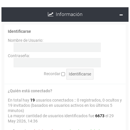
Información
Identificarse
Nombre de Usuario:
Contraseña:
Recordar
¿Quién está conectado?
En total hay
19
usuarios conectados :: 0 registrados, 0 ocultos y
19 invitados (basados en usuarios activos en los últimos 5
minutos)
La mayor cantidad de usuarios identificados fue
6673
el 29
May 2026, 14:36