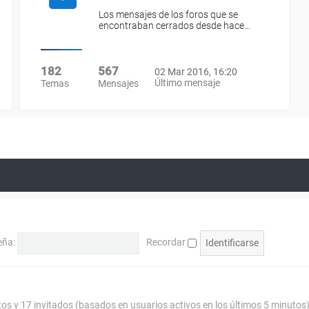
Los mensajes de los foros que se
encontraban cerrados desde hace…
182
567
02 Mar 2016, 16:20
Último mensaje
Temas
Mensajes
eña:
Recordar
tos y 17 invitados (basados en usuarios activos en los últimos 5 minutos