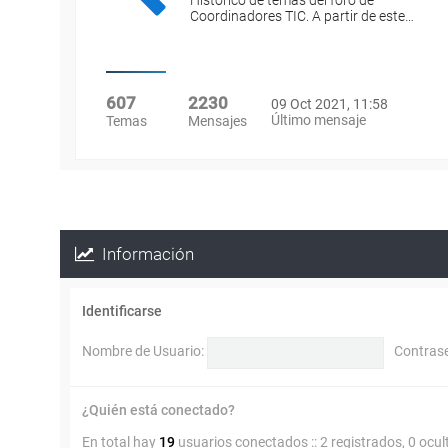
Histórico de temas del foro de
Coordinadores TIC. A partir de este…
607
2230
09 Oct 2021, 11:58
Último mensaje
Temas
Mensajes
Información
Identificarse
Nombre de Usuario:
Contras
¿Quién está conectado?
En total hay
19
usuarios conectados :: 2 registrados, 0 ocul