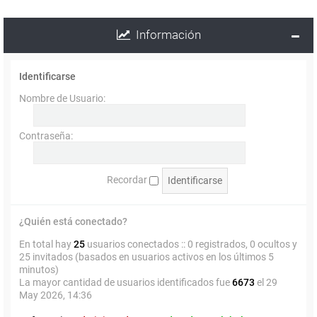
Información
Identificarse
Nombre de Usuario:
Contraseña:
Recordar
¿Quién está conectado?
En total hay
25
usuarios conectados :: 0 registrados, 0 ocultos y
25 invitados (basados en usuarios activos en los últimos 5
minutos)
La mayor cantidad de usuarios identificados fue
6673
el 29
May 2026, 14:36