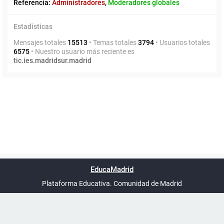
Referencia:
Administradores
,
Moderadores globales
Estadísticas
Mensajes totales
15513
• Temas totales
3794
• Usuarios totales
6575
• Nuestro usuario más reciente es
tic.ies.madridsur.madrid
Powered by
phpBB
™
Índice general
Todos los horarios
Privacidad
Borrar cookies
Condiciones
Contáctanos
EducaMadrid
Traducción al español por
phpBB España
-
son
UTC+02:00
Plataforma Educativa. Comunidad de Madrid
-
Ayuda
(en ventana nueva)
Certificación
Buzó
de
anóni