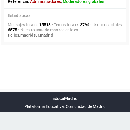
Referencia:
Administradores
,
Moderadores globales
Estadísticas
Mensajes totales
15513
• Temas totales
3794
• Usuarios totales
6575
• Nuestro usuario más reciente es
tic.ies.madridsur.madrid
Powered by
phpBB
™
Índice general
Todos los horarios
Privacidad
Borrar cookies
Condiciones
Contáctanos
EducaMadrid
Traducción al español por
phpBB España
-
son
UTC+02:00
Plataforma Educativa. Comunidad de Madrid
-
Ayuda
(en ventana nueva)
Certificación
Buzó
de
anóni