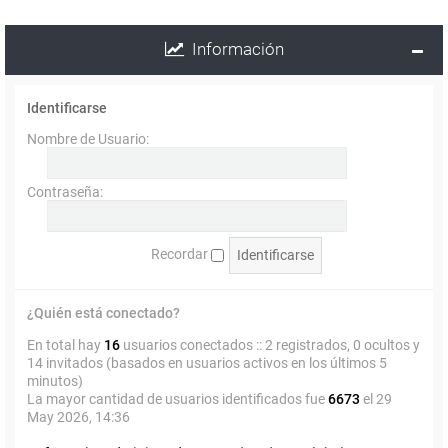
Información
Identificarse
Nombre de Usuario:
Contraseña:
Recordar
¿Quién está conectado?
En total hay
16
usuarios conectados :: 2 registrados, 0 ocultos y
14 invitados (basados en usuarios activos en los últimos 5
minutos)
La mayor cantidad de usuarios identificados fue
6673
el 29
May 2026, 14:36