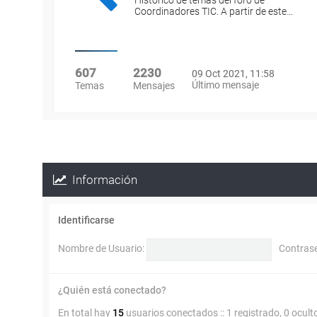
Histórico de temas del foro de
Coordinadores TIC. A partir de este…
607
2230
09 Oct 2021, 11:58
Último mensaje
Temas
Mensajes
Información
Identificarse
Nombre de Usuario:
Contras
¿Quién está conectado?
En total hay
15
usuarios conectados :: 1 registrado, 0 ocult