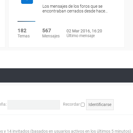
Los mensajes de los foros que se
encontraban cerrados desde hace…
182
567
02 Mar 2016, 16:20
Último mensaje
Temas
Mensajes
eña:
Recordar
os y 14 invitados (basados en usuarios activos en los últimos 5 minutos)