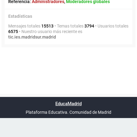
Referencia:
Administradores
,
Moderadores globales
Estadísticas
Mensajes totales
15513
• Temas totales
3794
• Usuarios totales
6575
• Nuestro usuario más reciente es
tic.ies.madridsur.madrid
Powered by
phpBB
™
Índice general
Todos los horarios
Privacidad
Borrar cookies
Condiciones
Contáctanos
EducaMadrid
Traducción al español por
phpBB España
-
son
UTC+02:00
Plataforma Educativa. Comunidad de Madrid
-
Ayuda
(en ventana nueva)
Certificación
Buzó
de
anóni