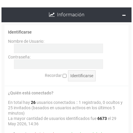
Información
Identificarse
Nombre de Usuario:
Contraseña:
Recordar
¿Quién está conectado?
En total hay
26
usuarios conectados :: 1 registrado, 0 ocultos y
25 invitados (basados en usuarios activos en los últimos 5
minutos)
La mayor cantidad de usuarios identificados fue
6673
el 29
May 2026, 14:36