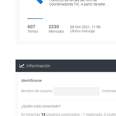
Histórico de temas del foro de
Coordinadores TIC. A partir de este…
607
2230
09 Oct 2021, 11:58
Último mensaje
Temas
Mensajes
Información
Identificarse
Nombre de Usuario:
Contras
¿Quién está conectado?
En total hay
13
usuarios conectados :: 1 registrado, 0 ocult