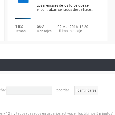
Los mensajes de los foros que se
encontraban cerrados desde hace…
182
567
02 Mar 2016, 16:20
Último mensaje
Temas
Mensajes
eña:
Recordar
os y 12 invitados (basados en usuarios activos en los últimos 5 minutos)