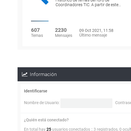
Histórico de temas del foro de
Coordinadores TIC. A partir de este…
607
2230
09 Oct 2021, 11:58
Último mensaje
Temas
Mensajes
Información
Identificarse
Nombre de Usuario:
Contras
¿Quién está conectado?
En total hay
25
usuarios conectados :: 3 registrados, 0 ocul