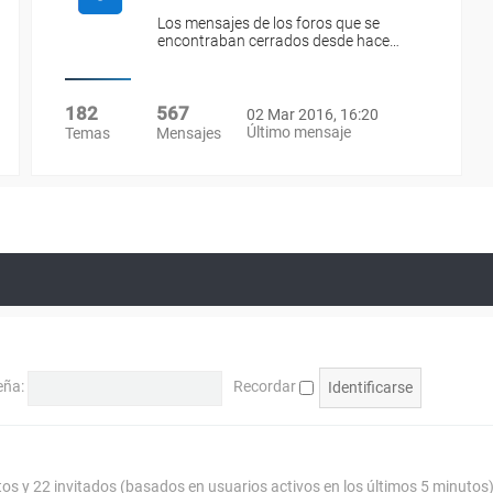
Los mensajes de los foros que se
encontraban cerrados desde hace…
182
567
02 Mar 2016, 16:20
Último mensaje
Temas
Mensajes
eña:
Recordar
tos y 22 invitados (basados en usuarios activos en los últimos 5 minutos