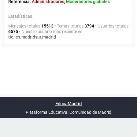
Referencia:
Administradores
,
Moderadores globales
Estadísticas
Mensajes totales
15513
• Temas totales
3794
• Usuarios totales
6575
• Nuestro usuario más reciente es
tic.ies.madridsur.madrid
Powered by
phpBB
™
Índice general
Todos los horarios
Privacidad
Borrar cookies
Condiciones
Contáctanos
EducaMadrid
Traducción al español por
phpBB España
-
son
UTC+02:00
Plataforma Educativa. Comunidad de Madrid
-
Ayuda
(en ventana nueva)
Certificación
Buzó
de
anóni