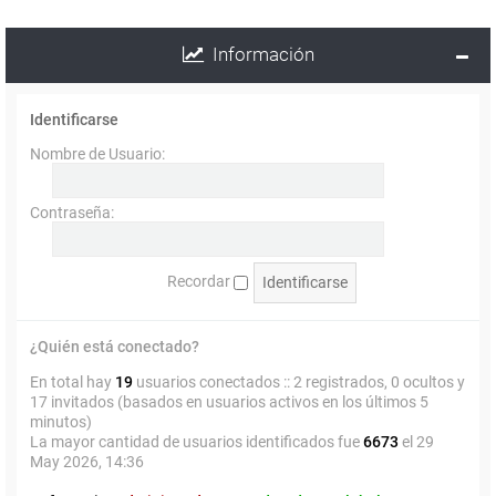
Información
Identificarse
Nombre de Usuario:
Contraseña:
Recordar
¿Quién está conectado?
En total hay
19
usuarios conectados :: 2 registrados, 0 ocultos y
17 invitados (basados en usuarios activos en los últimos 5
minutos)
La mayor cantidad de usuarios identificados fue
6673
el 29
May 2026, 14:36