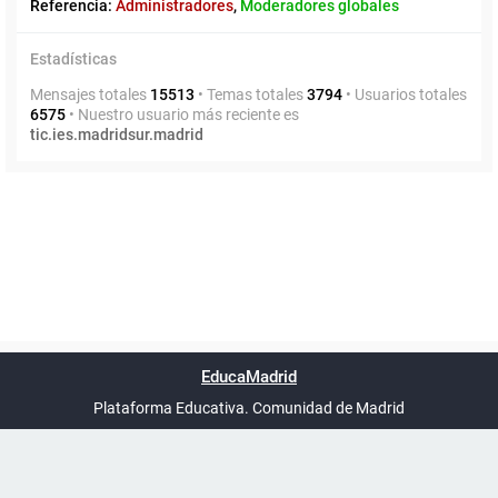
Referencia:
Administradores
,
Moderadores globales
Estadísticas
Mensajes totales
15513
• Temas totales
3794
• Usuarios totales
6575
• Nuestro usuario más reciente es
tic.ies.madridsur.madrid
Powered by
phpBB
™
Índice general
Todos los horarios
Privacidad
Borrar cookies
Condiciones
Contáctanos
EducaMadrid
Traducción al español por
phpBB España
-
son
UTC+02:00
Plataforma Educativa. Comunidad de Madrid
-
Ayuda
(en ventana nueva)
Certificación
Buzó
de
anóni