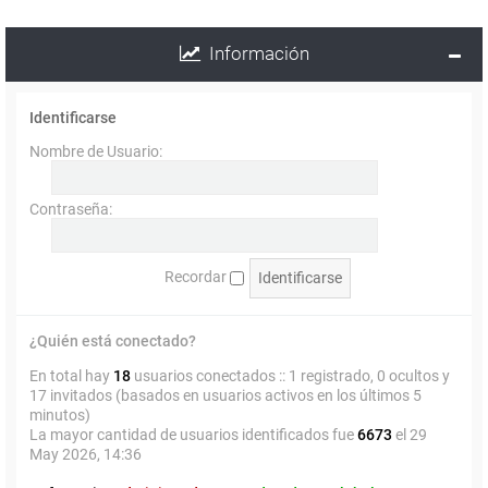
Información
Identificarse
Nombre de Usuario:
Contraseña:
Recordar
¿Quién está conectado?
En total hay
18
usuarios conectados :: 1 registrado, 0 ocultos y
17 invitados (basados en usuarios activos en los últimos 5
minutos)
La mayor cantidad de usuarios identificados fue
6673
el 29
May 2026, 14:36