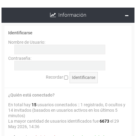
Información
Identificarse
Nombre de Usuario:
Contraseña:
Recordar
¿Quién está conectado?
En total hay
15
usuarios conectados :: 1 registrado, 0 ocultos y
14 invitados (basados en usuarios activos en los últimos 5
minutos)
La mayor cantidad de usuarios identificados fue
6673
el 29
May 2026, 14:36