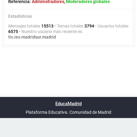
Referencia:
Administradores
,
Moderadores globales
Estadísticas
Mensajes totales
15513
• Temas totales
3794
• Usuarios totales
6575
• Nuestro usuario más reciente es
tic.ies.madridsur.madrid
Powered by
phpBB
™
Índice general
Todos los horarios
Privacidad
Borrar cookies
Condiciones
Contáctanos
EducaMadrid
Traducción al español por
phpBB España
-
son
UTC+02:00
Plataforma Educativa. Comunidad de Madrid
-
Ayuda
(en ventana nueva)
Certificación
Buzó
de
anóni