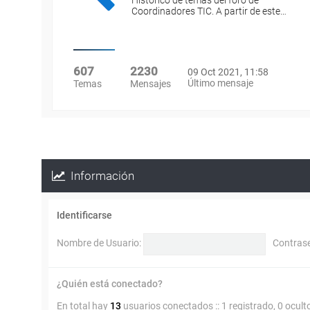
Histórico de temas del foro de
Coordinadores TIC. A partir de este…
607
2230
09 Oct 2021, 11:58
Último mensaje
Temas
Mensajes
Información
Identificarse
Nombre de Usuario:
Contras
¿Quién está conectado?
En total hay
13
usuarios conectados :: 1 registrado, 0 ocult