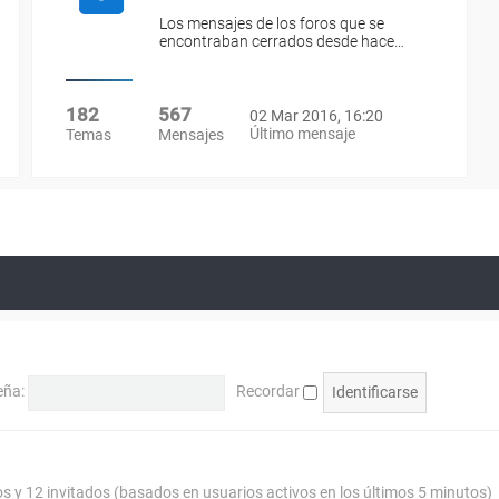
Los mensajes de los foros que se
encontraban cerrados desde hace…
182
567
02 Mar 2016, 16:20
Último mensaje
Temas
Mensajes
eña:
Recordar
os y 12 invitados (basados en usuarios activos en los últimos 5 minutos)