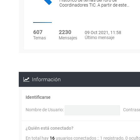
Histórico de temas del foro de
Coordinadores TIC. A partir de este…
607
2230
09 Oct 2021, 11:58
Último mensaje
Temas
Mensajes
Información
Identificarse
Nombre de Usuario:
Contras
¿Quién está conectado?
En total hay
16
usuarios conectados :: 1 registrado, 0 ocult