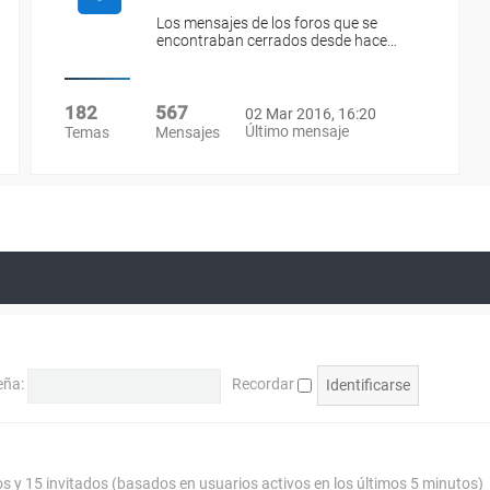
Los mensajes de los foros que se
encontraban cerrados desde hace…
182
567
02 Mar 2016, 16:20
Último mensaje
Temas
Mensajes
eña:
Recordar
os y 15 invitados (basados en usuarios activos en los últimos 5 minutos)