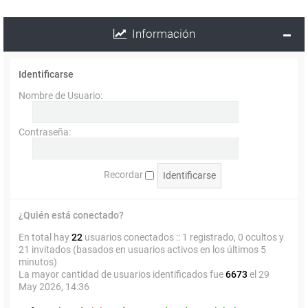
Información
Identificarse
Nombre de Usuario:
Contraseña:
Recordar
¿Quién está conectado?
En total hay
22
usuarios conectados :: 1 registrado, 0 ocultos y
21 invitados (basados en usuarios activos en los últimos 5
minutos)
La mayor cantidad de usuarios identificados fue
6673
el 29
May 2026, 14:36