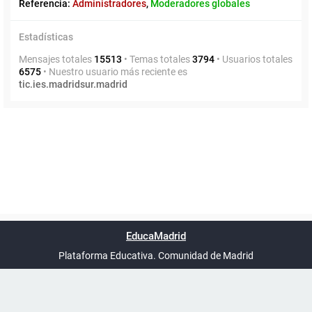
Referencia:
Administradores
,
Moderadores globales
Estadísticas
Mensajes totales
15513
• Temas totales
3794
• Usuarios totales
6575
• Nuestro usuario más reciente es
tic.ies.madridsur.madrid
Powered by
phpBB
™
Índice general
Todos los horarios
Privacidad
Borrar cookies
Condiciones
Contáctanos
EducaMadrid
Traducción al español por
phpBB España
-
son
UTC+02:00
Plataforma Educativa. Comunidad de Madrid
-
Ayuda
(en ventana nueva)
Certificación
Buzó
de
anóni