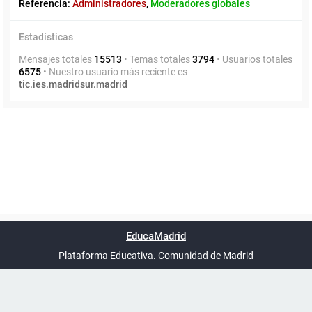
Referencia:
Administradores
,
Moderadores globales
Estadísticas
Mensajes totales
15513
• Temas totales
3794
• Usuarios totales
6575
• Nuestro usuario más reciente es
tic.ies.madridsur.madrid
Powered by
phpBB
™
Índice general
Todos los horarios
Privacidad
Borrar cookies
Condiciones
Contáctanos
EducaMadrid
Traducción al español por
phpBB España
-
son
UTC+02:00
Plataforma Educativa. Comunidad de Madrid
-
Ayuda
(en ventana nueva)
Certificación
Buzó
de
anóni