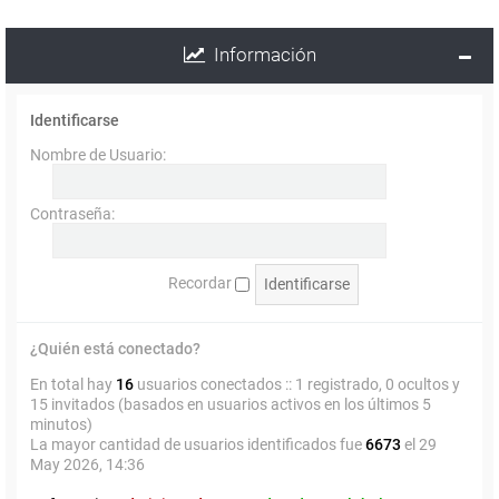
Información
Identificarse
Nombre de Usuario:
Contraseña:
Recordar
¿Quién está conectado?
En total hay
16
usuarios conectados :: 1 registrado, 0 ocultos y
15 invitados (basados en usuarios activos en los últimos 5
minutos)
La mayor cantidad de usuarios identificados fue
6673
el 29
May 2026, 14:36