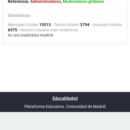
Referencia:
Administradores
,
Moderadores globales
Estadísticas
Mensajes totales
15513
• Temas totales
3794
• Usuarios totales
6575
• Nuestro usuario más reciente es
tic.ies.madridsur.madrid
Powered by
phpBB
™
Índice general
Todos los horarios
Privacidad
Borrar cookies
Condiciones
Contáctanos
EducaMadrid
Traducción al español por
phpBB España
-
son
UTC+02:00
Plataforma Educativa. Comunidad de Madrid
-
Ayuda
(en ventana nueva)
Certificación
Buzó
de
anóni