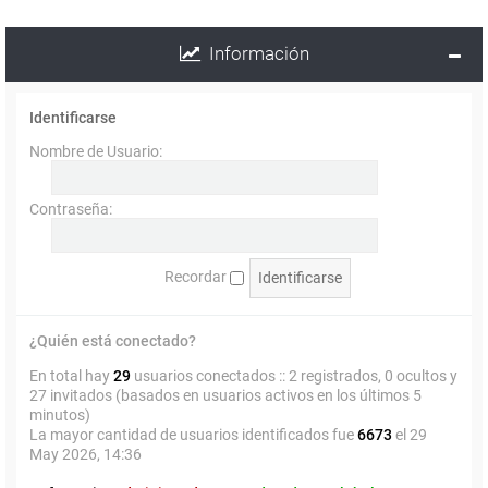
Información
Identificarse
Nombre de Usuario:
Contraseña:
Recordar
¿Quién está conectado?
En total hay
29
usuarios conectados :: 2 registrados, 0 ocultos y
27 invitados (basados en usuarios activos en los últimos 5
minutos)
La mayor cantidad de usuarios identificados fue
6673
el 29
May 2026, 14:36