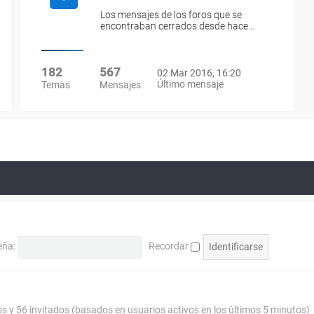
Los mensajes de los foros que se
encontraban cerrados desde hace…
182
567
02 Mar 2016, 16:20
Último mensaje
Temas
Mensajes
eña:
Recordar
os y 56 invitados (basados en usuarios activos en los últimos 5 minutos)