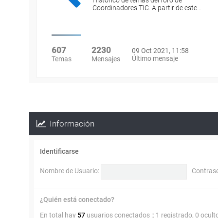
Histórico de temas del foro de
Coordinadores TIC. A partir de este…
607
2230
09 Oct 2021, 11:58
Último mensaje
Temas
Mensajes
Información
Identificarse
Nombre de Usuario:
Contras
¿Quién está conectado?
En total hay
57
usuarios conectados :: 1 registrado, 0 ocult