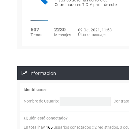
Histórico de temas del foro de
Coordinadores TIC. A partir de este…
607
2230
09 Oct 2021, 11:58
Último mensaje
Temas
Mensajes
Información
Identificarse
Nombre de Usuario:
Contras
¿Quién está conectado?
En total hay
165
usuarios conectados :: 2 registrados, 0 oc