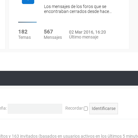
Los mensajes de los foros que se
encontraban cerrados desde hace…
182
567
02 Mar 2016, 16:20
Último mensaje
Temas
Mensajes
eña:
Recordar
ultos y 163 invitados (basados en usuarios activos en los últimos 5 minut