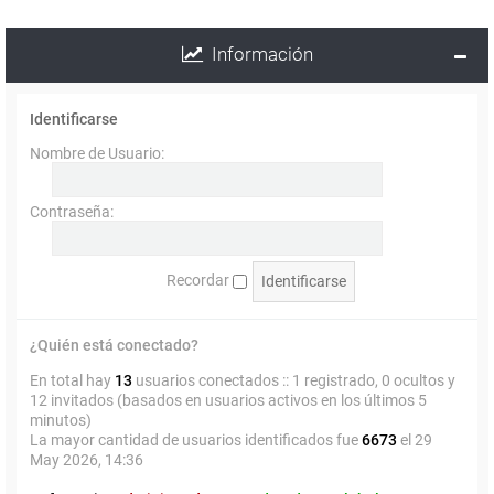
Información
Identificarse
Nombre de Usuario:
Contraseña:
Recordar
¿Quién está conectado?
En total hay
13
usuarios conectados :: 1 registrado, 0 ocultos y
12 invitados (basados en usuarios activos en los últimos 5
minutos)
La mayor cantidad de usuarios identificados fue
6673
el 29
May 2026, 14:36