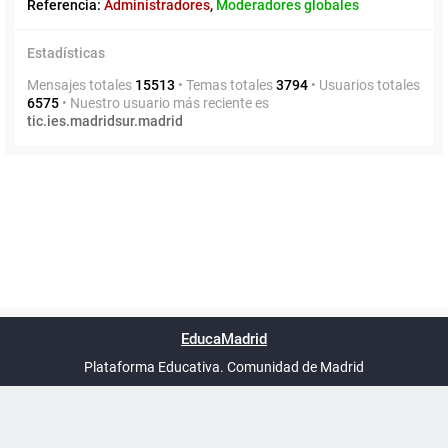
Referencia:
Administradores
,
Moderadores globales
Estadísticas
Mensajes totales
15513
• Temas totales
3794
• Usuarios totales
6575
• Nuestro usuario más reciente es
tic.ies.madridsur.madrid
Powered by
phpBB
™
Índice general
Todos los horarios
Privacidad
Borrar cookies
Condiciones
Contáctanos
EducaMadrid
Traducción al español por
phpBB España
-
son
UTC+02:00
Plataforma Educativa. Comunidad de Madrid
-
Ayuda
(en ventana nueva)
Certificación
Buzó
de
anóni