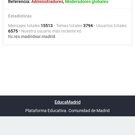
Referencia:
Administradores
,
Moderadores globales
Estadísticas
Mensajes totales
15513
• Temas totales
3794
• Usuarios totales
6575
• Nuestro usuario más reciente es
tic.ies.madridsur.madrid
Powered by
phpBB
™
Índice general
Todos los horarios
Privacidad
Borrar cookies
Condiciones
Contáctanos
EducaMadrid
Traducción al español por
phpBB España
-
son
UTC+02:00
Plataforma Educativa. Comunidad de Madrid
-
Ayuda
(en ventana nueva)
Certificación
Buzó
de
anóni