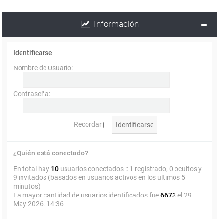
Información
Identificarse
Nombre de Usuario:
Contraseña:
Recordar
¿Quién está conectado?
En total hay
10
usuarios conectados :: 1 registrado, 0 ocultos y
9 invitados (basados en usuarios activos en los últimos 5
minutos)
La mayor cantidad de usuarios identificados fue
6673
el 29
May 2026, 14:36