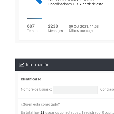
Histórico de temas del foro de
Coordinadores TIC. A partir de este…
607
2230
09 Oct 2021, 11:58
Último mensaje
Temas
Mensajes
Información
Identificarse
Nombre de Usuario:
Contras
¿Quién está conectado?
En total hay
23
usuarios conectados :: 1 registrado, 0 ocult