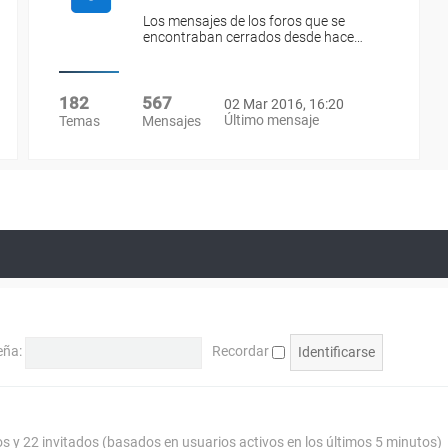
Los mensajes de los foros que se
encontraban cerrados desde hace…
182
567
02 Mar 2016, 16:20
Último mensaje
Temas
Mensajes
eña:
Recordar
os y 22 invitados (basados en usuarios activos en los últimos 5 minutos)