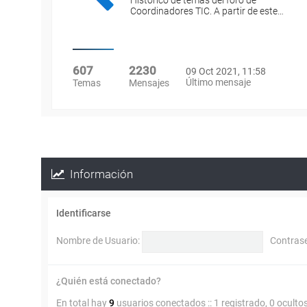
Histórico de temas del foro de
Coordinadores TIC. A partir de este…
607
2230
09 Oct 2021, 11:58
Último mensaje
Temas
Mensajes
Información
Identificarse
Nombre de Usuario:
Contras
¿Quién está conectado?
En total hay
9
usuarios conectados :: 1 registrado, 0 oculto