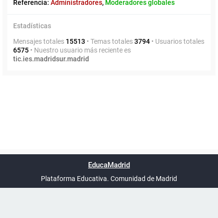
Referencia:
Administradores
,
Moderadores globales
Estadísticas
Mensajes totales
15513
• Temas totales
3794
• Usuarios totales
6575
• Nuestro usuario más reciente es
tic.ies.madridsur.madrid
Powered by
phpBB
™
Índice general
Todos los horarios
Privacidad
Borrar cookies
Condiciones
Contáctanos
EducaMadrid
Traducción al español por
phpBB España
-
son
UTC+02:00
Plataforma Educativa. Comunidad de Madrid
-
Ayuda
(en ventana nueva)
Certificación
Buzó
de
anóni