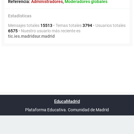
Referencia:
Administradores
,
Moderadores globales
Estadísticas
Mensajes totales
15513
• Temas totales
3794
• Usuarios totales
6575
• Nuestro usuario más reciente es
tic.ies.madridsur.madrid
Powered by
phpBB
™
Índice general
Todos los horarios
Privacidad
Borrar cookies
Condiciones
Contáctanos
EducaMadrid
Traducción al español por
phpBB España
-
son
UTC+02:00
Plataforma Educativa. Comunidad de Madrid
-
Ayuda
(en ventana nueva)
Certificación
Buzó
de
anóni