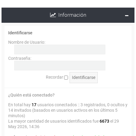
Información
Identificarse
Nombre de Usuario:
Contraseña:
Recordar
¿Quién está conectado?
En total hay
17
usuarios conectados :: 3 registrados, 0 ocultos y
14 invitados (basados en usuarios activos en los últimos 5
minutos)
La mayor cantidad de usuarios identificados fue
6673
el 29
May 2026, 14:36