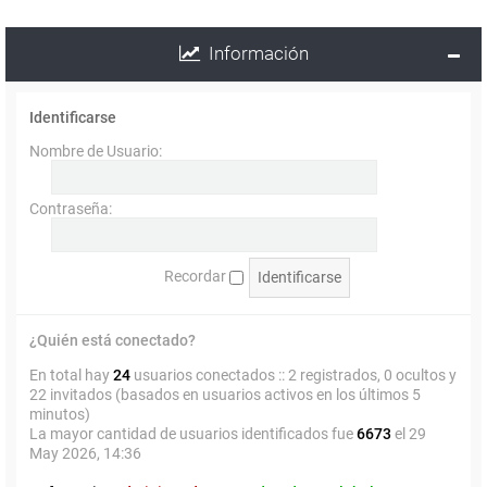
Información
Identificarse
Nombre de Usuario:
Contraseña:
Recordar
¿Quién está conectado?
En total hay
24
usuarios conectados :: 2 registrados, 0 ocultos y
22 invitados (basados en usuarios activos en los últimos 5
minutos)
La mayor cantidad de usuarios identificados fue
6673
el 29
May 2026, 14:36