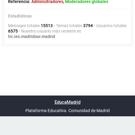
Referencia:
Administradores
,
Moderadores globales
Estadísticas
Mensajes totales
15513
• Temas totales
3794
• Usuarios totales
6575
• Nuestro usuario más reciente es
tic.ies.madridsur.madrid
Powered by
phpBB
™
Índice general
Todos los horarios
Privacidad
Borrar cookies
Condiciones
Contáctanos
EducaMadrid
Traducción al español por
phpBB España
-
son
UTC+02:00
Plataforma Educativa. Comunidad de Madrid
-
Ayuda
(en ventana nueva)
Certificación
Buzó
de
anóni