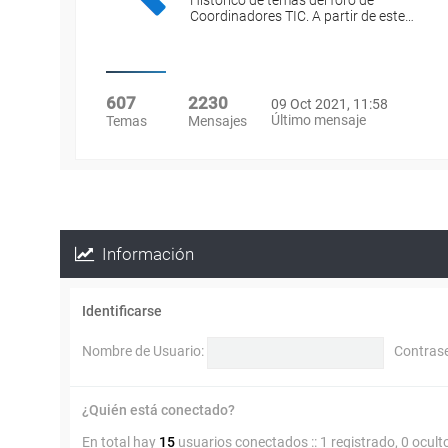
Histórico de temas del foro de
Coordinadores TIC. A partir de este…
607
2230
09 Oct 2021, 11:58
Último mensaje
Temas
Mensajes
Información
Identificarse
Nombre de Usuario:
Contras
¿Quién está conectado?
En total hay
15
usuarios conectados :: 1 registrado, 0 ocult