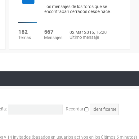
Los mensajes de los foros que se
encontraban cerrados desde hace…
182
567
02 Mar 2016, 16:20
Último mensaje
Temas
Mensajes
eña:
Recordar
os y 14 invitados (basados en usuarios activos en los últimos 5 minutos)