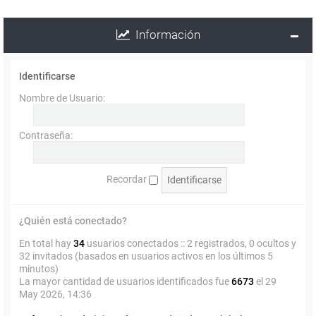
Información
Identificarse
Nombre de Usuario:
Contraseña:
Recordar
¿Quién está conectado?
En total hay
34
usuarios conectados :: 2 registrados, 0 ocultos y
32 invitados (basados en usuarios activos en los últimos 5
minutos)
La mayor cantidad de usuarios identificados fue
6673
el 29
May 2026, 14:36