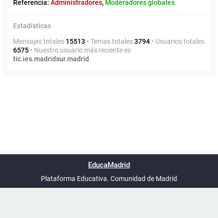
Referencia:
Administradores
,
Moderadores globales
Estadísticas
Mensajes totales
15513
• Temas totales
3794
• Usuarios totales
6575
• Nuestro usuario más reciente es
tic.ies.madridsur.madrid
Powered by
phpBB
™
Índice general
Todos los horarios
Privacidad
Borrar cookies
Condiciones
Contáctanos
EducaMadrid
Traducción al español por
phpBB España
-
son
UTC+02:00
Plataforma Educativa. Comunidad de Madrid
-
Ayuda
(en ventana nueva)
Certificación
Buzó
de
anóni