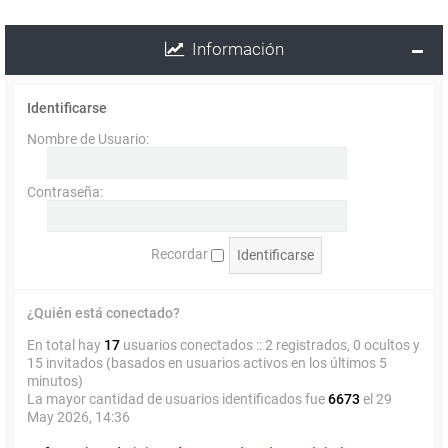
Información
Identificarse
Nombre de Usuario:
Contraseña:
Recordar
¿Quién está conectado?
En total hay
17
usuarios conectados :: 2 registrados, 0 ocultos y
15 invitados (basados en usuarios activos en los últimos 5
minutos)
La mayor cantidad de usuarios identificados fue
6673
el 29
May 2026, 14:36