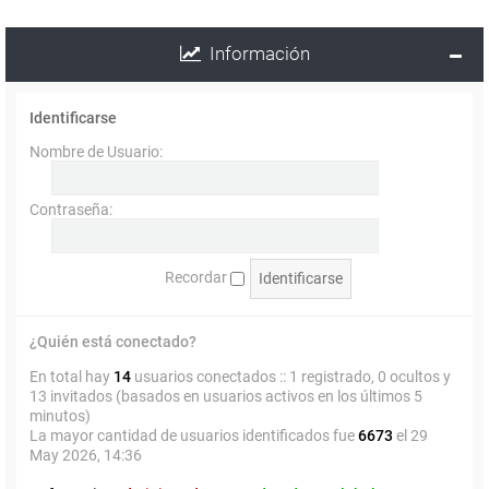
Información
Identificarse
Nombre de Usuario:
Contraseña:
Recordar
¿Quién está conectado?
En total hay
14
usuarios conectados :: 1 registrado, 0 ocultos y
13 invitados (basados en usuarios activos en los últimos 5
minutos)
La mayor cantidad de usuarios identificados fue
6673
el 29
May 2026, 14:36