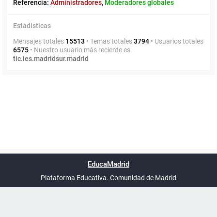
Referencia:
Administradores
,
Moderadores globales
Estadísticas
Mensajes totales
15513
• Temas totales
3794
• Usuarios totales
6575
• Nuestro usuario más reciente es
tic.ies.madridsur.madrid
Powered by
phpBB
™
Índice general
Todos los horarios
Privacidad
Borrar cookies
Condiciones
Contáctanos
EducaMadrid
Traducción al español por
phpBB España
-
son
UTC+02:00
Plataforma Educativa. Comunidad de Madrid
-
Ayuda
(en ventana nueva)
Certificación
Buzó
de
anóni