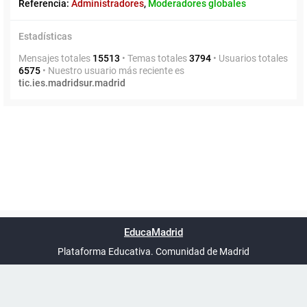
Referencia:
Administradores
,
Moderadores globales
Estadísticas
Mensajes totales
15513
• Temas totales
3794
• Usuarios totales
6575
• Nuestro usuario más reciente es
tic.ies.madridsur.madrid
Powered by
phpBB
™
Índice general
Todos los horarios
Privacidad
Borrar cookies
Condiciones
Contáctanos
EducaMadrid
Traducción al español por
phpBB España
-
son
UTC+02:00
Plataforma Educativa. Comunidad de Madrid
-
Ayuda
(en ventana nueva)
Certificación
Buzó
de
anóni