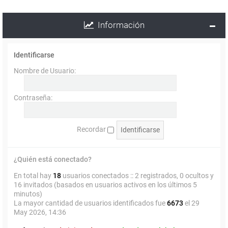
Información
Identificarse
Nombre de Usuario:
Contraseña:
Recordar
¿Quién está conectado?
En total hay
18
usuarios conectados :: 2 registrados, 0 ocultos y
16 invitados (basados en usuarios activos en los últimos 5
minutos)
La mayor cantidad de usuarios identificados fue
6673
el 29
May 2026, 14:36