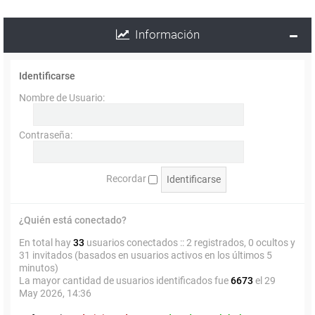
Información
Identificarse
Nombre de Usuario:
Contraseña:
Recordar
¿Quién está conectado?
En total hay
33
usuarios conectados :: 2 registrados, 0 ocultos y
31 invitados (basados en usuarios activos en los últimos 5
minutos)
La mayor cantidad de usuarios identificados fue
6673
el 29
May 2026, 14:36