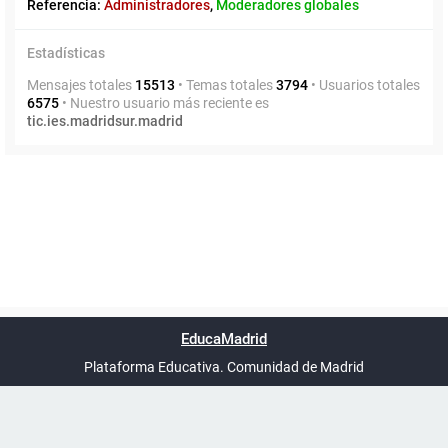
Referencia:
Administradores
,
Moderadores globales
Estadísticas
Mensajes totales
15513
• Temas totales
3794
• Usuarios totales
6575
• Nuestro usuario más reciente es
tic.ies.madridsur.madrid
Powered by
phpBB
™
Índice general
Todos los horarios
Privacidad
Borrar cookies
Condiciones
Contáctanos
EducaMadrid
Traducción al español por
phpBB España
-
son
UTC+02:00
Plataforma Educativa. Comunidad de Madrid
-
Ayuda
(en ventana nueva)
Certificación
Buzó
de
anóni