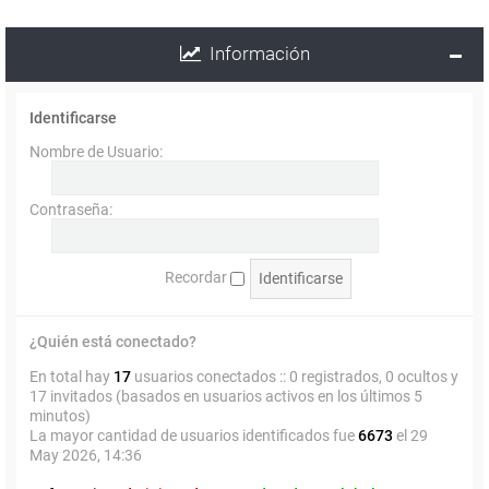
Información
Identificarse
Nombre de Usuario:
Contraseña:
Recordar
¿Quién está conectado?
En total hay
17
usuarios conectados :: 0 registrados, 0 ocultos y
17 invitados (basados en usuarios activos en los últimos 5
minutos)
La mayor cantidad de usuarios identificados fue
6673
el 29
May 2026, 14:36