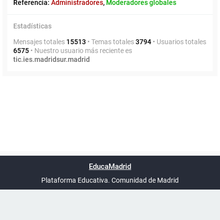
Referencia:
Administradores
,
Moderadores globales
Estadísticas
Mensajes totales
15513
• Temas totales
3794
• Usuarios totales
6575
• Nuestro usuario más reciente es
tic.ies.madridsur.madrid
Powered by
phpBB
™
Índice general
Todos los horarios
Privacidad
Borrar cookies
Condiciones
Contáctanos
EducaMadrid
Traducción al español por
phpBB España
-
son
UTC+02:00
Plataforma Educativa. Comunidad de Madrid
-
Ayuda
(en ventana nueva)
Certificación
Buzó
de
anóni