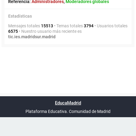
Referencia:
Administradores
,
Moderadores globales
Estadísticas
Mensajes totales
15513
• Temas totales
3794
• Usuarios totales
6575
• Nuestro usuario más reciente es
tic.ies.madridsur.madrid
Powered by
phpBB
™
Índice general
Todos los horarios
Privacidad
Borrar cookies
Condiciones
Contáctanos
EducaMadrid
Traducción al español por
phpBB España
-
son
UTC+02:00
Plataforma Educativa. Comunidad de Madrid
-
Ayuda
(en ventana nueva)
Certificación
Buzó
de
anóni