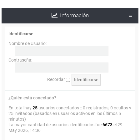
Información
Identificarse
Nombre de Usuario:
Contraseña:
Recordar
¿Quién está conectado?
En total hay
25
usuarios conectados :: 0 registrados, 0 ocultos y
25 invitados (basados en usuarios activos en los últimos 5
minutos)
La mayor cantidad de usuarios identificados fue
6673
el 29
May 2026, 14:36