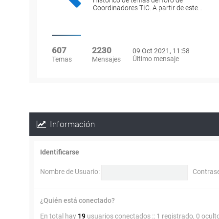
Histórico de temas del foro de
Coordinadores TIC. A partir de este…
607
2230
09 Oct 2021, 11:58
Último mensaje
Temas
Mensajes
Información
Identificarse
Nombre de Usuario:
Contras
¿Quién está conectado?
En total hay
19
usuarios conectados :: 1 registrado, 0 ocult