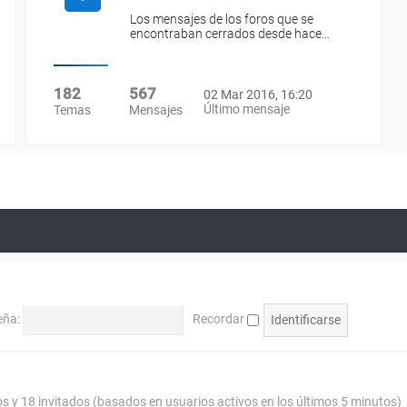
Los mensajes de los foros que se
encontraban cerrados desde hace…
182
567
02 Mar 2016, 16:20
Último mensaje
Temas
Mensajes
eña:
Recordar
os y 18 invitados (basados en usuarios activos en los últimos 5 minutos)