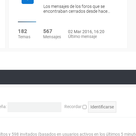
Los mensajes de los foros que se
encontraban cerrados desde hace…
182
567
02 Mar 2016, 16:20
Último mensaje
Temas
Mensajes
eña:
Recordar
ultos y 598 invitados (basados en usuarios activos en los últimos 5 minut