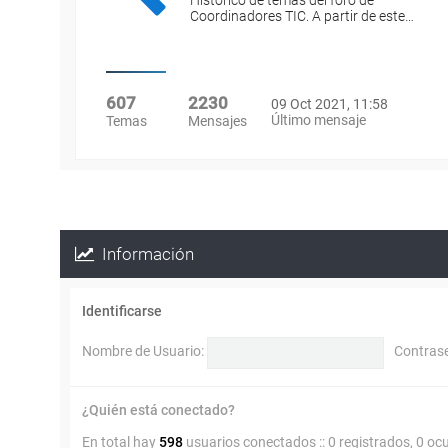
Histórico de temas del foro de
Coordinadores TIC. A partir de este…
607
2230
09 Oct 2021, 11:58
Último mensaje
Temas
Mensajes
Información
Identificarse
Nombre de Usuario:
Contras
¿Quién está conectado?
En total hay
598
usuarios conectados :: 0 registrados, 0 oc