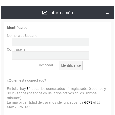
Información
Identificarse
Nombre de Usuario:
Contraseña:
Recordar
¿Quién está conectado?
En total hay
31
usuarios conectados :: 1 registrado, 0 ocultos y
30 invitados (basados en usuarios activos en los últimos 5
minutos)
La mayor cantidad de usuarios identificados fue
6673
el 29
May 2026, 14:36