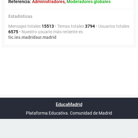
Referencia:
Administradores
,
Moderadores globales
Estadísticas
Mensajes totales
15513
• Temas totales
3794
• Usuarios totales
6575
• Nuestro usuario más reciente es
tic.ies.madridsur.madrid
Powered by
phpBB
™
Índice general
Todos los horarios
Privacidad
Borrar cookies
Condiciones
Contáctanos
EducaMadrid
Traducción al español por
phpBB España
-
son
UTC+02:00
Plataforma Educativa. Comunidad de Madrid
-
Ayuda
(en ventana nueva)
Certificación
Buzó
de
anóni