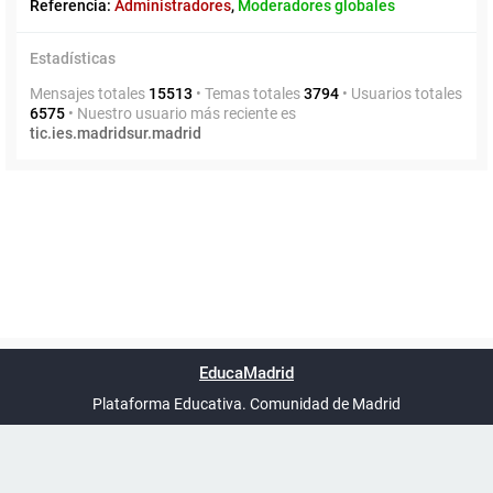
Referencia:
Administradores
,
Moderadores globales
Estadísticas
Mensajes totales
15513
• Temas totales
3794
• Usuarios totales
6575
• Nuestro usuario más reciente es
tic.ies.madridsur.madrid
Powered by
phpBB
™
Índice general
Todos los horarios
Privacidad
Borrar cookies
Condiciones
Contáctanos
EducaMadrid
Traducción al español por
phpBB España
-
son
UTC+02:00
Plataforma Educativa. Comunidad de Madrid
-
Ayuda
(en ventana nueva)
Certificación
Buzó
de
anóni