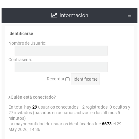
Información
Identificarse
Nombre de Usuario:
Contraseña:
Recordar
¿Quién está conectado?
En total hay
29
usuarios conectados :: 2 registrados, 0 ocultos y
27 invitados (basados en usuarios activos en los últimos 5
minutos)
La mayor cantidad de usuarios identificados fue
6673
el 29
May 2026, 14:36