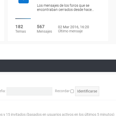
Los mensajes de los foros que se
encontraban cerrados desde hace…
182
567
02 Mar 2016, 16:20
Último mensaje
Temas
Mensajes
eña:
Recordar
os y 15 invitados (basados en usuarios activos en los últimos 5 minutos)