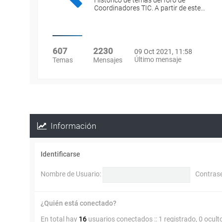
Histórico de temas del foro de
Coordinadores TIC. A partir de este…
607
2230
09 Oct 2021, 11:58
Último mensaje
Temas
Mensajes
Información
Identificarse
Nombre de Usuario:
Contras
¿Quién está conectado?
En total hay
16
usuarios conectados :: 1 registrado, 0 ocult